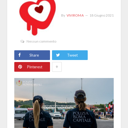
By
VIVIROMA
18 Giugno 2021
Nessun commento
Share
Tweet
+
Pinterest