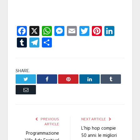
Facebook
X
WhatsApp
Messenger
Email
Twitter
Pintere
Linke
Tumblr
Telegram
Condividi
SHARE.
Twitter
Facebook
Pinterest
LinkedIn
Tumblr
Email
PREVIOUS
NEXT ARTICLE
ARTICLE
L’hip hop compie
Programmazione
50 anni: le migliori