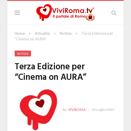
»
»
»
Home
Attualità
Notizie
Terza Edizione per
“Cinema on AURA”
NOTIZIE
Terza Edizione per
“Cinema on AURA”
By
VIVIROMA
20 Luglio 2022