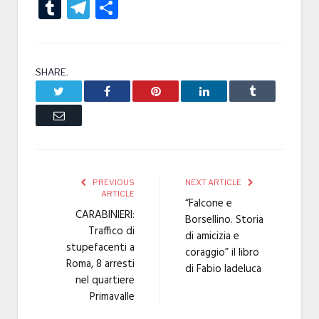
Tumblr
Telegram
Condividi
SHARE.
Twitter
Facebook
Pinterest
LinkedIn
Tumblr
Email
PREVIOUS
NEXT ARTICLE
ARTICLE
“Falcone e
CARABINIERI:
Borsellino. Storia
Traffico di
di amicizia e
stupefacenti a
coraggio” il libro
Roma, 8 arresti
di Fabio Iadeluca
nel quartiere
Primavalle