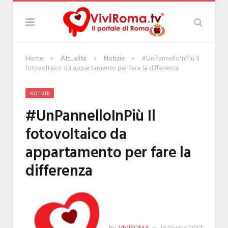
»
»
»
Home
Attualità
Notizie
#UnPannelloInPiù Il
fotovoltaico da appartamento per fare la differenza
NOTIZIE
#UnPannelloInPiù Il
fotovoltaico da
appartamento per fare la
differenza
By
VIVIROMA
16 Giugno 2022