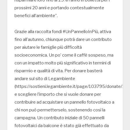
risparmiare loro fino al 25% l’anno in bolletta per i
prossimi 20 anni e portando contestualmente
benefici all’ambiente”.
Grazie alla raccolta fondi #UnPannelloInPiù, attiva
fino all’autunno, chiunque potrà dare un contributo
per aiutare le famiglie più difficoltà
socioeconomica. Un po’ come il caffè sospeso, ma
con un impatto molto più significativo in termini di
risparmio e qualità di vita. Per donare basterà
andare sul sito di Legambiente
(https://sostieni.legambiente.it/page/103795/donate/1)
e scegliere l’importo che si vuole donare per
contribuire ad acquistare un pannello fotovoltaico a
chi non può permetterselo, sostenendo così la
campagna. Un contributo iniziale di 50 pannelli
fotovoltaici da balcone è stato già effettuato da