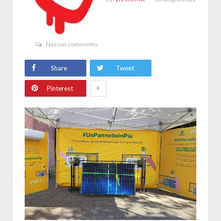
Nessun commento
Share
Tweet
+
Pinterest