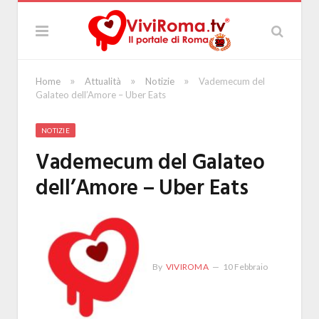
»
»
»
Home
Attualità
Notizie
Vademecum del
Galateo dell’Amore – Uber Eats
NOTIZIE
Vademecum del Galateo
dell’Amore – Uber Eats
By
VIVIROMA
10 Febbraio