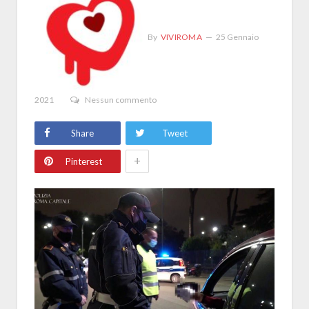
By
VIVIROMA
25 Gennaio
2021
Nessun commento
Share
Tweet
+
Pinterest