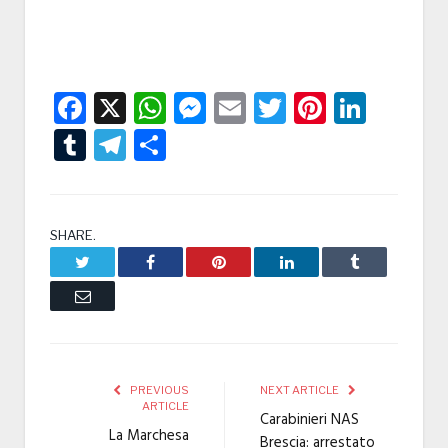
Facebook
X
WhatsApp
Messenger
Email
Twitter
Pintere
Linke
Tumblr
Telegram
Condividi
SHARE.
Twitter
Facebook
Pinterest
LinkedIn
Tumblr
Email
PREVIOUS
NEXT ARTICLE
ARTICLE
Carabinieri NAS
La Marchesa
Brescia: arrestato