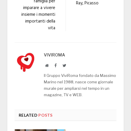
famiglia per
Ray, Picasso
imparare a vivere
insieme i momenti
importanti della
vita
VIVIROMA
Website
Facebook
Twitter
Il Gruppo ViviRoma fondato da Massimo
Marino nel 1988, nasce come giornale
murale per ampliarsi nel tempo in un
magazine, TV e WEB.
RELATED
POSTS