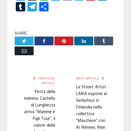
Tumblr
Telegram
Condividi
SHARE.
Twitter
Facebook
Pinterest
LinkedIn
Tumblr
Email
PREVIOUS
NEXT ARTICLE
ARTICLE
La Street Artist
Festa della
LAIKA espone al
mamma: Castello
Serlachius in
di Lunghezza
Finlandia nella
arriva “Mamme e
collettiva
Figli Tour”, il
“Maschere” con
valore della
Ai Weiwei, Man