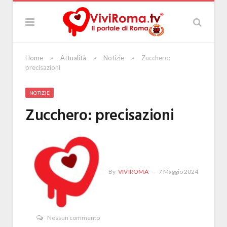
»
»
»
Home
Attualità
Notizie
Zucchero:
precisazioni
NOTIZIE
Zucchero: precisazioni
By
VIVIROMA
7 Maggio 2024
Nessun commento