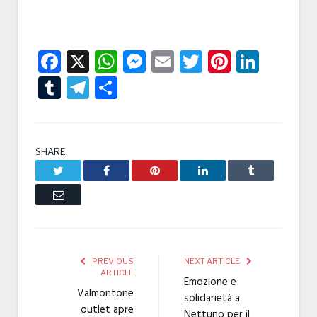
Facebook
X
WhatsApp
Messenger
Email
Twitter
Pintere
Linke
Tumblr
Telegram
Condividi
SHARE.
Twitter
Facebook
Pinterest
LinkedIn
Tumblr
Email
PREVIOUS
NEXT ARTICLE
ARTICLE
Emozione e
Valmontone
solidarietà a
outlet apre
Nettuno per il