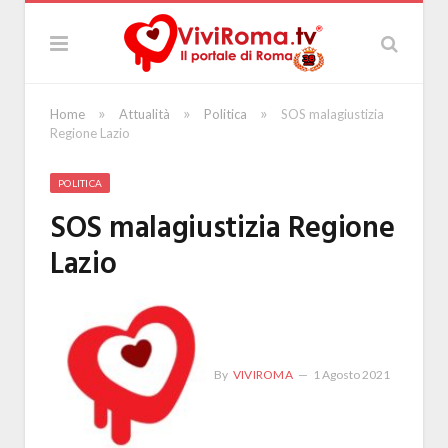
»
»
»
Home
Attualità
Politica
SOS malagiustizia
Regione Lazio
POLITICA
SOS malagiustizia Regione
Lazio
By
VIVIROMA
1 Agosto 2021