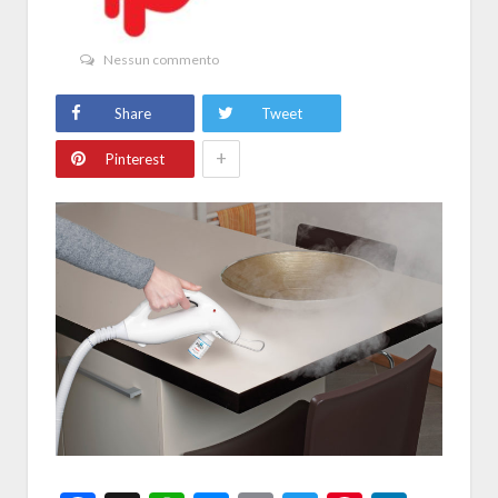
Nessun commento
Share
Tweet
+
Pinterest