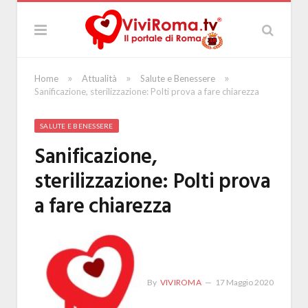
»
»
»
Home
Attualità
Salute e Benessere
Sanificazione, sterilizzazione: Polti prova a fare chiarezza
SALUTE E BENESSERE
Sanificazione,
sterilizzazione: Polti prova
a fare chiarezza
By
VIVIROMA
17 Maggio 2020