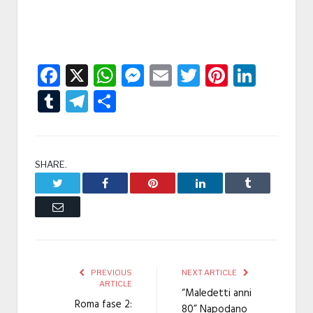
Facebook
X
WhatsApp
Messenger
Email
Twitter
Pintere
Linke
Tumblr
Telegram
Condividi
SHARE.
Twitter
Facebook
Pinterest
LinkedIn
Tumblr
Email
PREVIOUS
NEXT ARTICLE
ARTICLE
“Maledetti anni
Roma fase 2:
80” Napodano