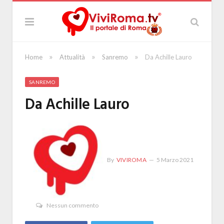
»
»
»
Home
Attualità
Sanremo
Da Achille Lauro
SANREMO
Da Achille Lauro
By
VIVIROMA
5 Marzo 2021
Nessun commento