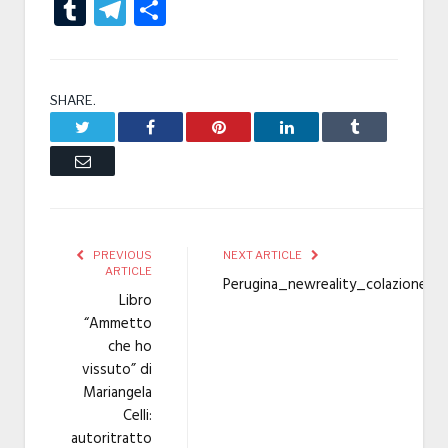
Tumblr
Telegram
Condividi
SHARE.
Twitter
Facebook
Pinterest
LinkedIn
Tumblr
Email
PREVIOUS
NEXT ARTICLE
ARTICLE
Perugina_newreality_colazione
Libro
“Ammetto
che ho
vissuto” di
Mariangela
Celli:
autoritratto