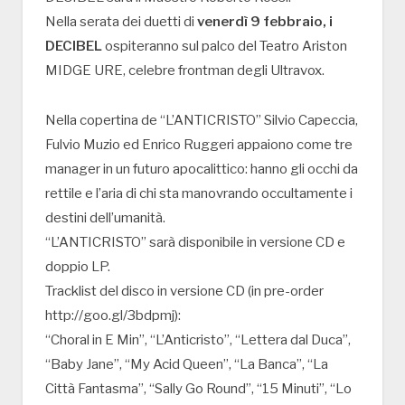
Nella serata dei duetti di
venerdì 9 febbraio, i
DECIBEL
ospiteranno sul palco del Teatro Ariston
MIDGE URE, celebre frontman degli Ultravox.
Nella copertina de “L’ANTICRISTO” Silvio Capeccia,
Fulvio Muzio ed Enrico Ruggeri appaiono come tre
manager in un futuro apocalittico: hanno gli occhi da
rettile e l’aria di chi sta manovrando occultamente i
destini dell’umanità.
“L’ANTICRISTO” sarà disponibile in versione CD e
doppio LP.
Tracklist del disco in versione CD (in pre-order
http://goo.gl/3bdpmj):
“Choral in E Min”, “L’Anticristo”, “Lettera dal Duca”,
“Baby Jane”, “My Acid Queen”, “La Banca”, “La
Città Fantasma”, “Sally Go Round”, “15 Minuti”, “Lo