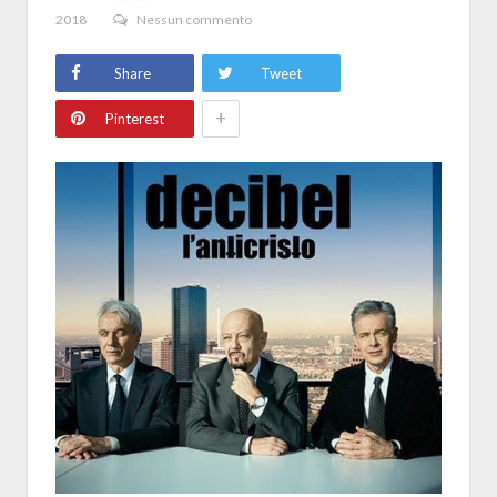
2018
Nessun commento
Share
Tweet
+
Pinterest