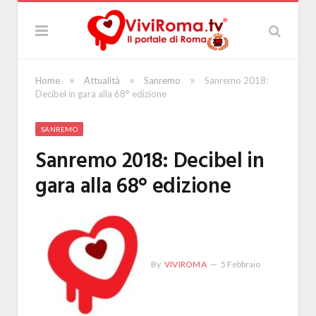
»
»
»
Home
Attualità
Sanremo
Sanremo 2018:
Decibel in gara alla 68° edizione
SANREMO
Sanremo 2018: Decibel in
gara alla 68° edizione
By
VIVIROMA
5 Febbraio