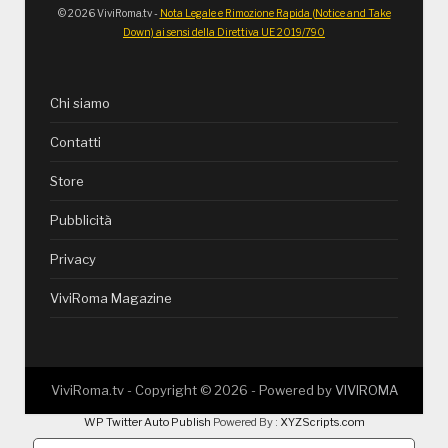
© 2026 ViviRoma.tv -
Nota Legale e Rimozione Rapida (Notice and Take
Down) ai sensi della Direttiva UE 2019/790
Chi siamo
Contatti
Store
Pubblicità
Privacy
ViviRoma Magazine
ViviRoma.tv - Copyright ©
2026
- Powered by
VIVIROMA
WP Twitter Auto Publish
Powered By :
XYZScripts.com