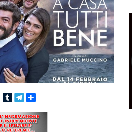
r
er
nterest
LinkedIn
Tumblr
Telegram
Condividi