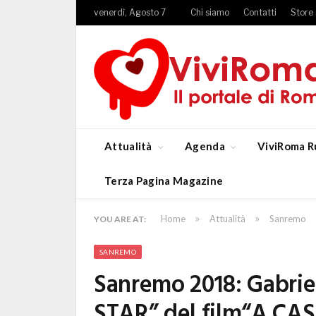
venerdì, Agosto 7
Chi siamo
Contatti
Store
Attualità
Agenda
ViviRoma R
Terza Pagina Magazine
»
»
Home
Attualità
Sanremo
YOU ARE AT:
SANREMO
Sanremo 2018: Gabriel
STAR” del film“A CA