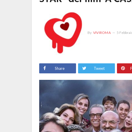
By
VIVIROMA
5 Febbrai
Share
Tweet
P