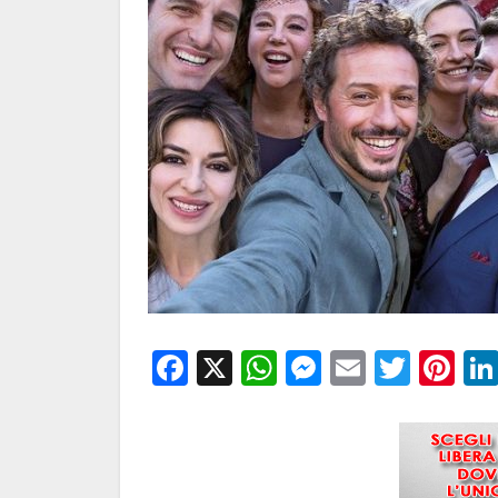
Facebook
X
WhatsApp
Messenge
Email
Twitt
Pi