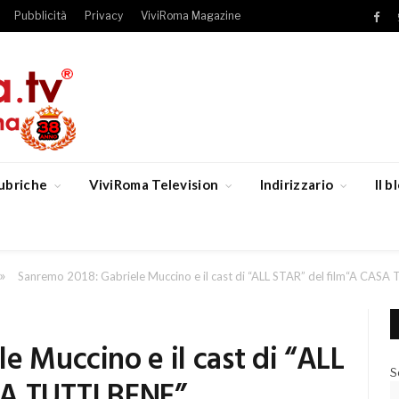
Pubblicità
Privacy
ViviRoma Magazine
Fac
ubriche
ViviRoma Television
Indirizzario
Il 
»
Sanremo 2018: Gabriele Muccino e il cast di “ALL STAR” del film“A CASA
e Muccino e il cast di “ALL
S
SA TUTTI BENE”