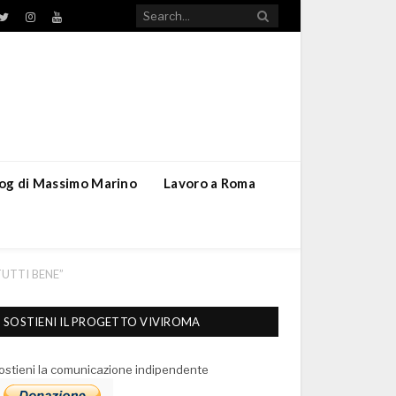
TikTok
ebook
Twitter
Instagram
YouTube
blog di Massimo Marino
Lavoro a Roma
 TUTTI BENE”
SOSTIENI IL PROGETTO VIVIROMA
ostieni la comunicazione indipendente