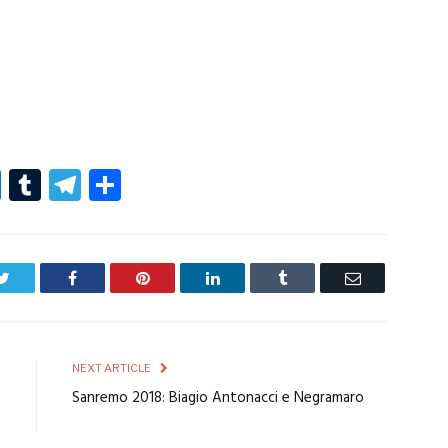
r
er
nterest
LinkedIn
Tumblr
Telegram
Condividi
Twitter
Facebook
Pinterest
LinkedIn
Tumblr
Email
E
NEXT ARTICLE
e
Sanremo 2018: Biagio Antonacci e Negramaro
a