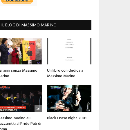
IL BLOG DI MASSIMO MARINO
ei anni senza Massimo
Un libro con dedica a
arino
Massimo Marino
assimo Marino e I
Black Oscar night 2001
azzanikki al Pride Pub di
oma