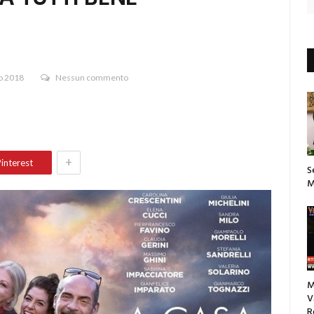
o 2018
Nessun commento
+
interest
S
M
M
V
R