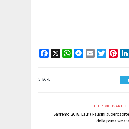
Facebook
X
WhatsApp
Messenge
Email
Twitt
Pi
SHARE.
PREVIOUS ARTICL
Sanremo 2018: Laura Pausini superospit
della prima serat