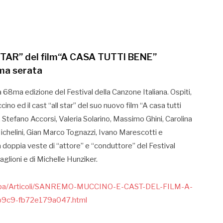
 STAR” del film“A CASA TUTTI BENE”
ima serata
68ma edizione del Festival della Canzone Italiana. Ospiti,
ino ed il cast “all star” del suo nuovo film “A casa tutti
 Stefano Accorsi, Valeria Solarino, Massimo Ghini, Carolina
 Michelini, Gian Marco Tognazzi, Ivano Marescotti e
 doppia veste di “attore” e “conduttore” del Festival
aglioni e di Michelle Hunziker.
oStampa/Articoli/SANREMO-MUCCINO-E-CAST-DEL-FILM-A-
9c9-fb72e179a047.html