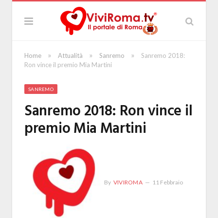
»
»
»
Home
Attualità
Sanremo
Sanremo 2018:
Ron vince il premio Mia Martini
SANREMO
Sanremo 2018: Ron vince il
premio Mia Martini
By
VIVIROMA
11 Febbraio