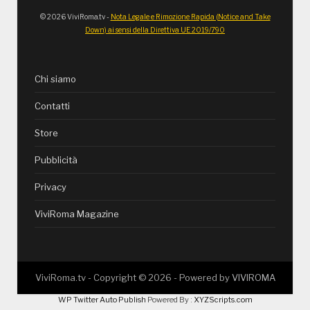
© 2026 ViviRoma.tv -
Nota Legale e Rimozione Rapida (Notice and Take
Down) ai sensi della Direttiva UE 2019/790
Chi siamo
Contatti
Store
Pubblicità
Privacy
ViviRoma Magazine
ViviRoma.tv - Copyright ©
2026
- Powered by
VIVIROMA
WP Twitter Auto Publish
Powered By :
XYZScripts.com