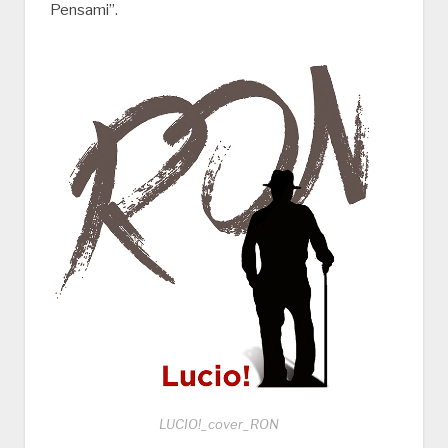
Pensami”.
LUCIO!_cover_RON