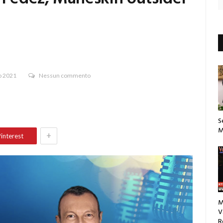
o 2021
Nessun commento
S
M
+
interest
M
V
R