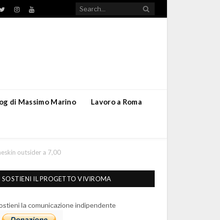
TikTok
ebook
Twitter
Instagram
YouTube
blog di Massimo Marino
Lavoro a Roma
eskin outsider a 7,00
SOSTIENI IL PROGETTO VIVIROMA
ostieni la comunicazione indipendente