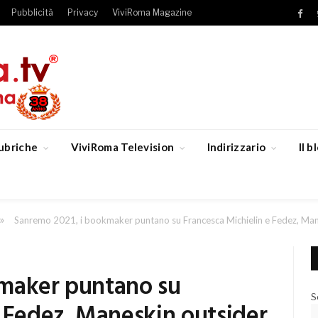
Pubblicità
Privacy
ViviRoma Magazine
Fac
ubriche
ViviRoma Television
Indirizzario
Il 
»
Sanremo 2021, i bookmaker puntano su Francesca Michielin e Fedez, Man
kmaker puntano su
S
e Fedez, Maneskin outsider