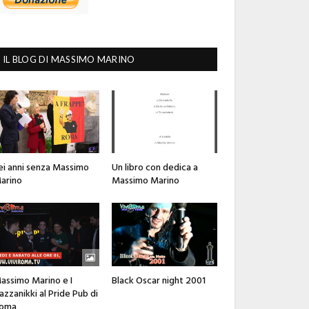
IL BLOG DI MASSIMO MARINO
ei anni senza Massimo
Un libro con dedica a
arino
Massimo Marino
assimo Marino e I
Black Oscar night 2001
azzanikki al Pride Pub di
oma