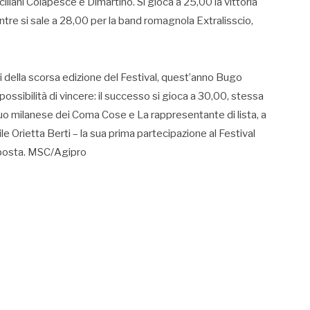
iciliani Colapesce e Dimartino. Si gioca a 25,00 la vittoria
re si sale a 28,00 per la band romagnola Extralisscio,
i della scorsa edizione del Festival, quest’anno Bugo
ossibilità di vincere: il successo si gioca a 30,00, stessa
uo milanese dei Coma Cose e La rappresentante di lista, a
le Orietta Berti – la sua prima partecipazione al Festival
a posta. MSC/Agipro