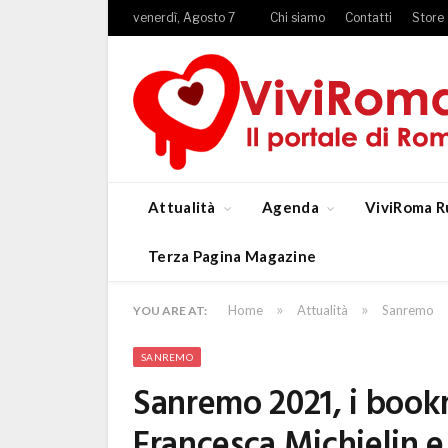
venerdì, Agosto 7
Chi siamo
Contatti
Store
Attualità
Agenda
ViviRoma R
Terza Pagina Magazine
»
»
Home
Attualità
Sanremo
YOU ARE AT:
SANREMO
Sanremo 2021, i boo
Francesca Michielin 