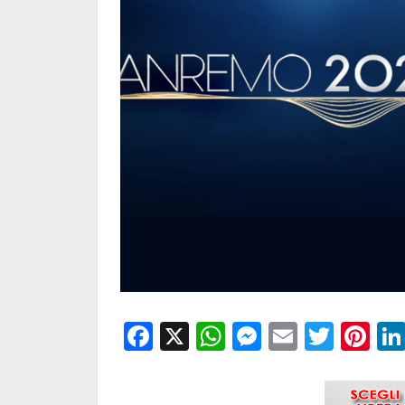
Facebook
X
WhatsApp
Messenge
Email
Twitt
Pi