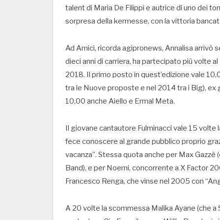
talent di Maria De Filippi e autrice di uno dei 
sorpresa della kermesse, con la vittoria bancat
Ad Amici, ricorda agipronews, Annalisa arrivò se
dieci anni di carriera, ha partecipato più volte a
2018. Il primo posto in quest’edizione vale 10
tra le Nuove proposte e nel 2014 tra i Big), ex g
10,00 anche Aiello e Ermal Meta.
Il giovane cantautore Fulminacci vale 15 volte 
fece conoscere al grande pubblico proprio graz
vacanza”. Stessa quota anche per Max Gazzè (c
Band), e per Noemi, concorrente a X Factor 2009 
Francesco Renga, che vinse nel 2005 con “Ang
A 20 volte la scommessa Malika Ayane (che a San