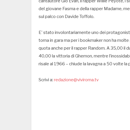
cantautore Gio Evan, il rapper Willie Peyote, i s
del giovane Fasma e della rapper Madame, ment
sul palco con Davide Toffolo.
E’ stato involontariamente uno dei protagonist
torna in gara ma per i bookmaker non ha molte p
quota anche per il rapper Random. A 35,00 il d
40,00 la vittoria di Ghemon, mentre l’inossidabi
risale al 1966 – chiude la lavagna a 50 volte l
Scrivi a:
redazione@viviroma.tv