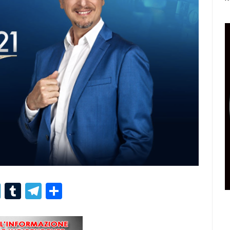
r
er
nterest
LinkedIn
Tumblr
Telegram
Condividi