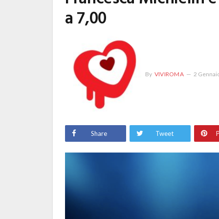
a 7,00
By
VIVIROMA
2 Gennai
Share
Tweet
P