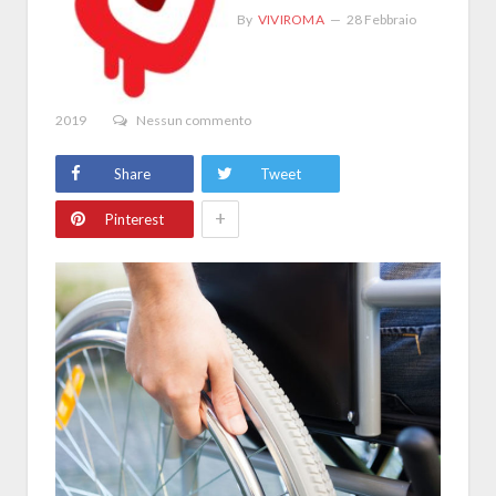
By
VIVIROMA
28 Febbraio
2019
Nessun commento
Share
Tweet
+
Pinterest