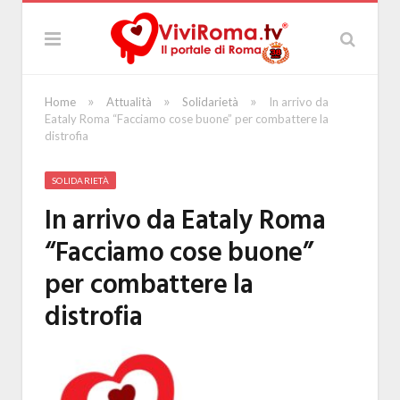
»
»
»
Home
Attualità
Solidarietà
In arrivo da
Eataly Roma “Facciamo cose buone” per combattere la
distrofia
SOLIDARIETÀ
In arrivo da Eataly Roma
“Facciamo cose buone”
per combattere la
distrofia