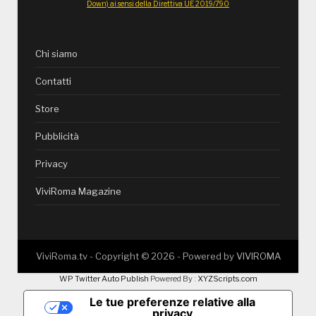
Down) ai sensi della Direttiva UE 2019/790
Chi siamo
Contatti
Store
Pubblicità
Privacy
ViviRoma Magazine
ViviRoma.tv - Copyright ©
2026
- Powered by
VIVIROMA
WP Twitter Auto Publish
Powered By :
XYZScripts.com
Le tue preferenze relative alla
privacy