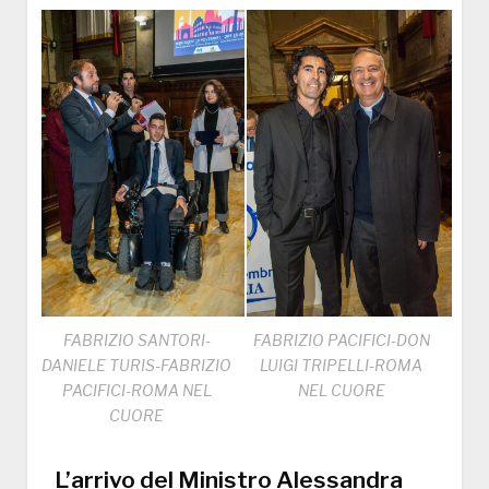
FABRIZIO SANTORI-
FABRIZIO PACIFICI-DON
DANIELE TURIS-FABRIZIO
LUIGI TRIPELLI-ROMA
PACIFICI-ROMA NEL
NEL CUORE
CUORE
L’arrivo del Ministro Alessandra