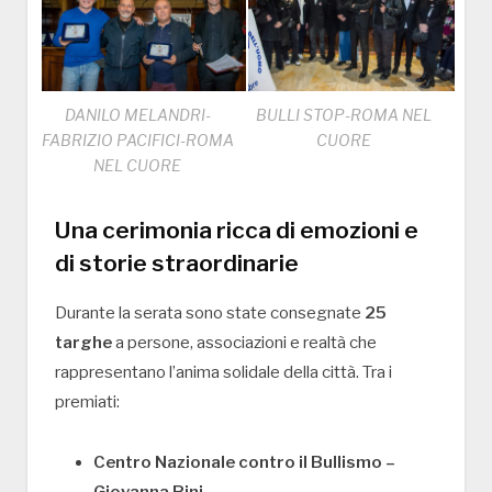
DANILO MELANDRI-
BULLI STOP-ROMA NEL
FABRIZIO PACIFICI-ROMA
CUORE
NEL CUORE
Una cerimonia ricca di emozioni e
di storie straordinarie
Durante la serata sono state consegnate
25
targhe
a persone, associazioni e realtà che
rappresentano l’anima solidale della città. Tra i
premiati:
Centro Nazionale contro il Bullismo –
Giovanna Pini