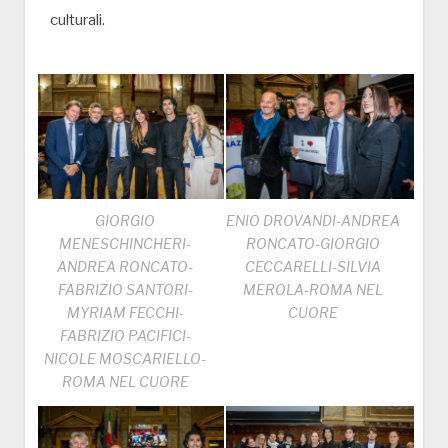
culturali.
GIORGIO
ENIO DROVANDI-ANDREA
MENESCHINCHERI-
RONCATO-GIORGIO
ANDREA RONCATO-
CECCARELLI-SILVIA
FABRIZIO SANTORI-
MEROLA-ROMA NEL
MYRIAM FECCHI-
CUORE
FABRIZIO PACIFICI-
NICOLE MOSCARIELLO-
ROMA NEL CUORE