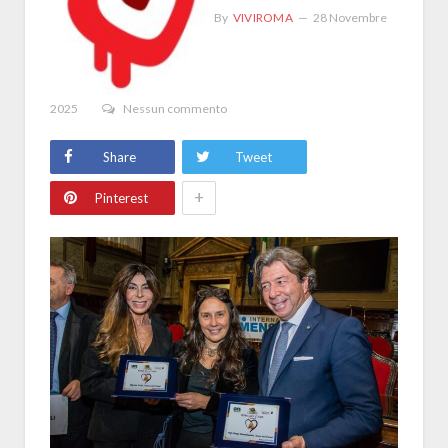
By
VIVIROMA
28 Novembre
2025
Nessun commento
Share
Tweet
+
Pinterest