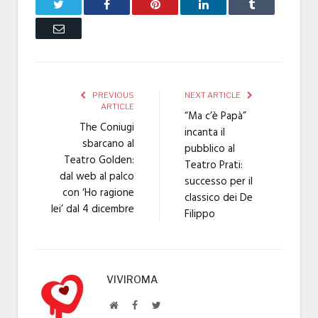
Twitter
Facebook
Pinterest
LinkedIn
Tumblr
Email
PREVIOUS
NEXT ARTICLE
ARTICLE
“Ma c’è Papà”
The Coniugi
incanta il
sbarcano al
pubblico al
Teatro Golden:
Teatro Prati:
dal web al palco
successo per il
con ‘Ho ragione
classico dei De
lei’ dal 4 dicembre
Filippo
VIVIROMA
Website
Facebook
Twitter