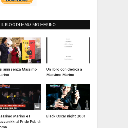
IL BLOG DI MASSIMO MARINO
ei anni senza Massimo
Un libro con dedica a
arino
Massimo Marino
assimo Marino e I
Black Oscar night 2001
azzanikki al Pride Pub di
oma