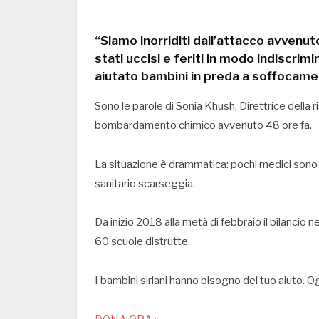
“Siamo inorriditi dall’attacco avvenu
stati uccisi e feriti in modo indiscrimi
aiutato bambini in preda a soffocamen
Sono le parole di Sonia Khush, Direttrice della r
bombardamento chimico avvenuto 48 ore fa.
La situazione è drammatica: pochi medici sono ri
sanitario scarseggia.
Da inizio 2018 alla metà di febbraio il bilancio n
60 scuole distrutte.
I bambini siriani hanno bisogno del tuo aiuto. O