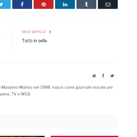
Twitter
Facebook
Pinterest
LinkedIn
Tumblr
Email
E
NEXT ARTICLE
”
Tutti in sella
O
Website
Facebook
Twitter
a Massimo Marino nel 1988, nasce come giornale murale per
azine, TV e WEB.