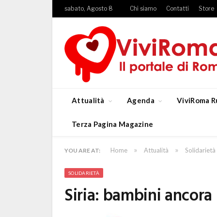
sabato, Agosto 8
Chi siamo
Contatti
Store
Attualità
Agenda
ViviRoma R
Terza Pagina Magazine
»
»
Home
Attualità
Solidarietà
YOU ARE AT:
SOLIDARIETÀ
Siria: bambini ancora 