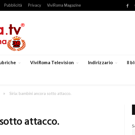
Pubblicità
Privacy
ViviRoma Magazine
Fac
ubriche
ViviRoma Television
Indirizzario
Il 
»
Siria: bambini ancora sotto attacco.
sotto attacco.
S