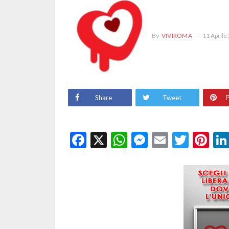
By
VIVIROMA
11 Aprile
Share
Tweet
P
Facebook
X
WhatsApp
Messenge
Email
Twitt
Pi