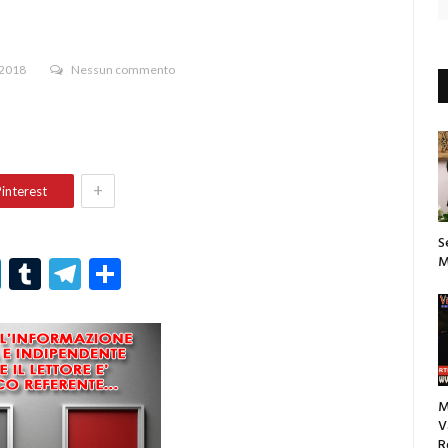
 2018
Nessun commento
+
interest
S
M
r
er
nterest
LinkedIn
Tumblr
Telegram
Condividi
M
V
R