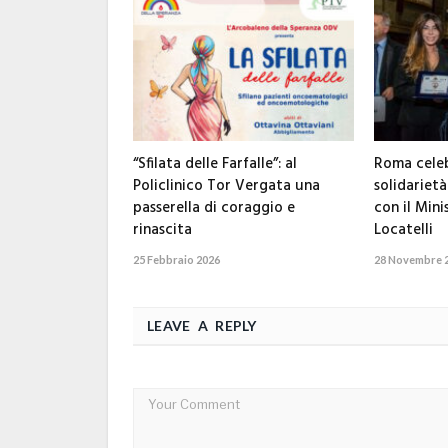
“Sfilata delle Farfalle”: al
Roma celeb
Policlinico Tor Vergata una
solidarietà
passerella di coraggio e
con il Mini
rinascita
Locatelli
25 Febbraio 2026
28 Novembre 
LEAVE A REPLY