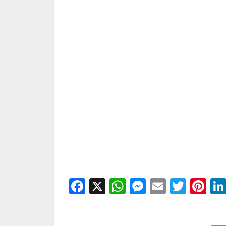
Facebook
X
WhatsApp
Messenge
Email
Twitt
Pi