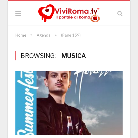
»
»
Home
Agenda
(Page 159)
BROWSING:
MUSICA