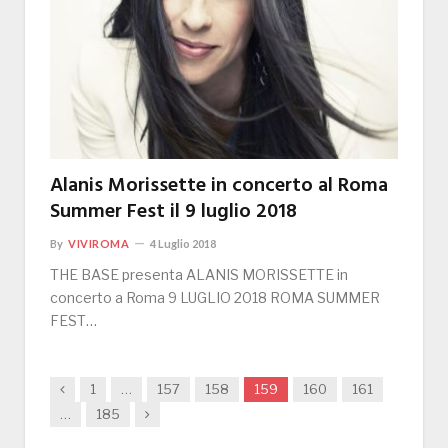
Alanis Morissette in concerto al Roma
Summer Fest il 9 luglio 2018
By
VIVIROMA
4 Luglio 2018
THE BASE presenta ALANIS MORISSETTE in
concerto a Roma 9 LUGLIO 2018 ROMA SUMMER
FEST…
Previous
1
…
157
158
159
160
161
Next
…
185