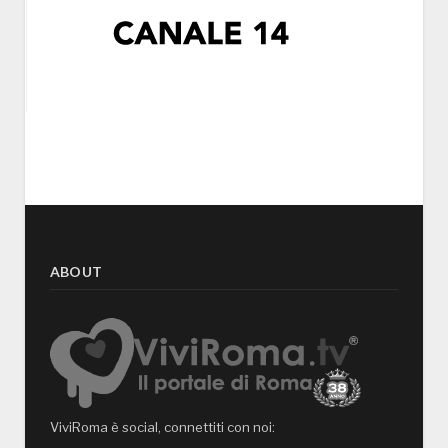
ABOUT
ViviRoma è social, connettiti con noi: