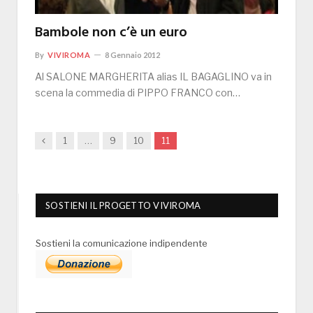
Bambole non c’è un euro
By
VIVIROMA
8 Gennaio 2012
Al SALONE MARGHERITA alias IL BAGAGLINO va in
scena la commedia di PIPPO FRANCO con…
Previous
1
…
9
10
11
SOSTIENI IL PROGETTO VIVIROMA
Sostieni la comunicazione indipendente