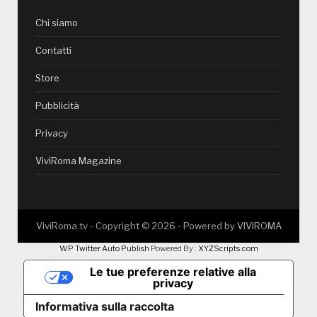
Chi siamo
Contatti
Store
Pubblicità
Privacy
ViviRoma Magazine
ViviRoma.tv - Copyright ©
2026
- Powered by
VIVIROMA
WP Twitter Auto Publish
Powered By :
XYZScripts.com
Le tue preferenze relative alla
privacy
Informativa sulla raccolta