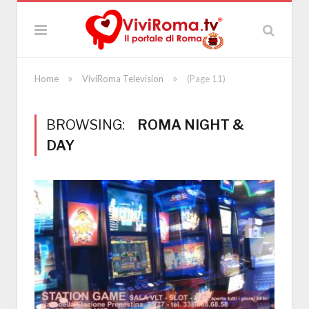
»
»
Home
ViviRoma Television
(Page 11)
BROWSING:
ROMA NIGHT &
DAY