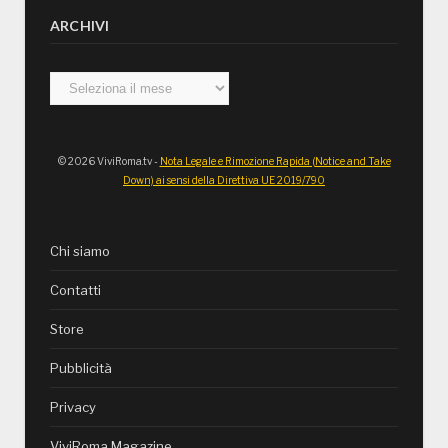
ARCHIVI
Archivi
© 2026 ViviRoma.tv -
Nota Legale e Rimozione Rapida (Notice and Take
Down) ai sensi della Direttiva UE 2019/790
Chi siamo
Contatti
Store
Pubblicità
Privacy
ViviRoma Magazine