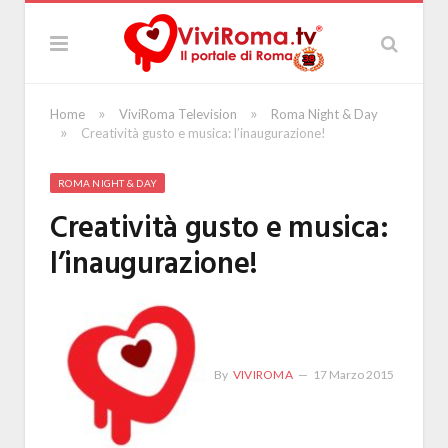
»
»
Home
ViviRoma Television
Roma Night & Day
»
Creatività gusto e musica: l’inaugurazione!
ROMA NIGHT & DAY
Creatività gusto e musica:
l’inaugurazione!
By
VIVIROMA
17 Marzo 2015