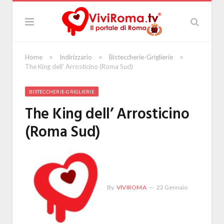
»
»
»
Home
Indirizzario
Bisteccherie-Griglierie
The King dell’ Arrosticino (Roma Sud)
BISTECCHERIE-GRIGLIERIE
The King dell’ Arrosticino
(Roma Sud)
By
VIVIROMA
22 Gennaio