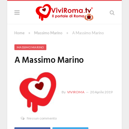
»
»
Home
Massimo Marino
A Massimo Marino
MASSIMO MARINO
A Massimo Marino
By
VIVIROMA
20 Aprile 2019
Nessun commento