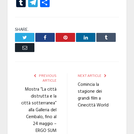
Tumblr
Telegram
Condividi
SHARE.
Twitter
Facebook
Pinterest
LinkedIn
Tumblr
Email
PREVIOUS
NEXT ARTICLE
ARTICLE
Comincia la
Mostra “La città
stagione dei
distrutta e la
grandi film a
città sotterranea”
Cinecittà World
alla Galleria del
Cembalo, fino al
24 maggio –
ERGO SUM