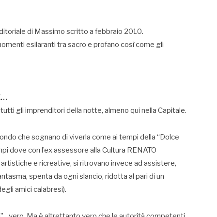
editoriale di Massimo scritto a febbraio 2010.
omenti esilaranti tra sacro e profano così come gli
E…
tti gli imprenditori della notte, almeno qui nella Capitale.
mondo che sognano di viverla come ai tempi della “Dolce
i tempi dove con l’ex assessore alla Cultura RENATO
artistiche e ricreative, si ritrovano invece ad assistere,
ntasma, spenta da ogni slancio, ridotta al pari di un
egli amici calabresi).
i”…vero. Ma è altrettanto vero che le autorità competenti