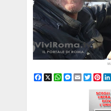
Ma
Facebook
X
WhatsApp
Messenge
Email
Twitt
Pi