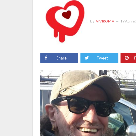
By
VIVIROMA
19 Aprile
Share
Tweet
P