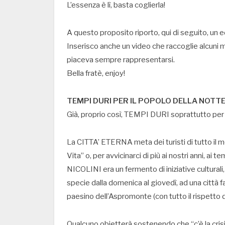
L’essenza è lì, basta coglierla!
A questo proposito riporto, qui di seguito, un 
Inserisco anche un video che raccoglie alcuni m
piaceva sempre rappresentarsi.
Bella fratè, enjoy!
TEMPI DURI PER IL POPOLO DELLA NOTT
Già, proprio così, TEMPI DURI soprattutto per tu
La CITTA’ ETERNA meta dei turisti di tutto il 
Vita” o, per avvicinarci di più ai nostri anni, a
NICOLINI era un fermento di iniziative culturali, 
specie dalla domenica al giovedì, ad una città fa
paesino dell’Aspromonte (con tutto il rispetto d
Qualcuno obietterà sostenendo che “c’è la cris