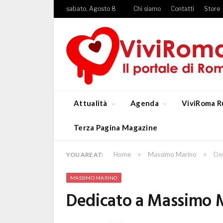
sabato, Agosto 8
Chi siamo
Contatti
Store
Attualità
Agenda
ViviRoma R
Terza Pagina Magazine
»
»
Home
Massimo Marino
De
YOU ARE AT:
MASSIMO MARINO
Dedicato a Massimo M