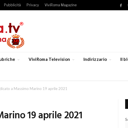
Pubblicità
Privacy
ViviRoma Magazine
Fac
ubriche
ViviRoma Television
Indirizzario
Il 
dicato a Massimo Marino 19 aprile 2021
arino 19 aprile 2021
S