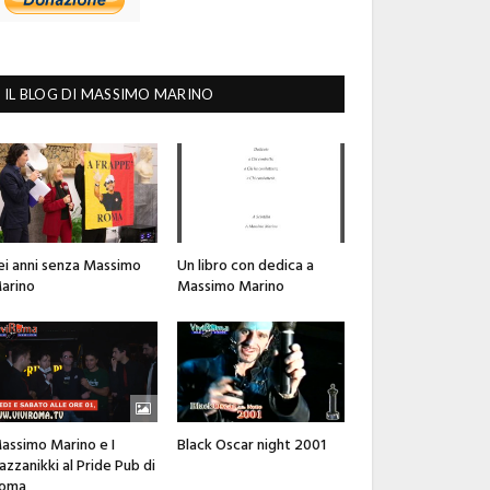
IL BLOG DI MASSIMO MARINO
ei anni senza Massimo
Un libro con dedica a
arino
Massimo Marino
assimo Marino e I
Black Oscar night 2001
azzanikki al Pride Pub di
oma