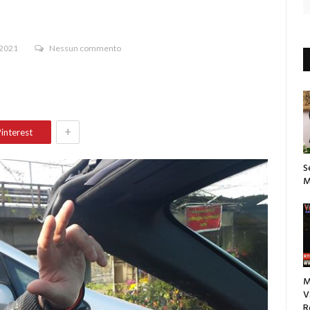
 2021
Nessun commento
+
interest
S
M
M
V
R