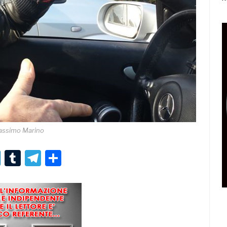
ssimo Marino
r
er
nterest
LinkedIn
Tumblr
Telegram
Condividi