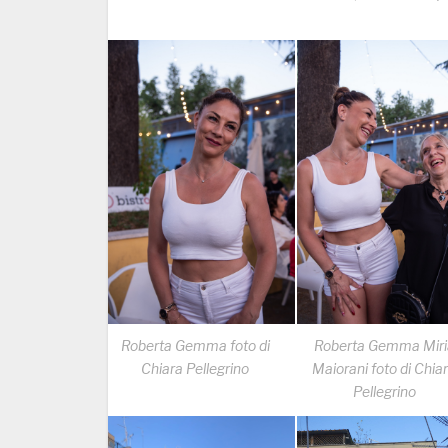
Roberta Gemma foto di
Roberta Gemma Miri
Chiara Pellegrino
Maiorani foto di Chia
Pellegrino