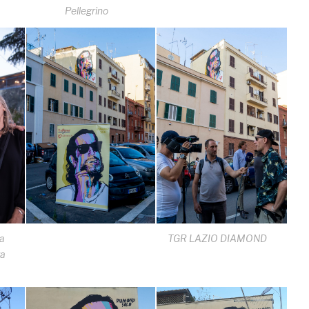
Pellegrino
a
TGR LAZIO DIAMOND
ra