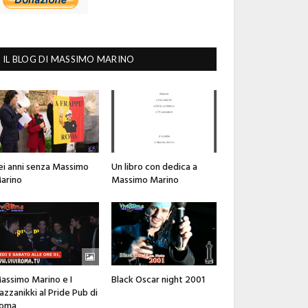
IL BLOG DI MASSIMO MARINO
ei anni senza Massimo
Un libro con dedica a
arino
Massimo Marino
assimo Marino e I
Black Oscar night 2001
azzanikki al Pride Pub di
oma