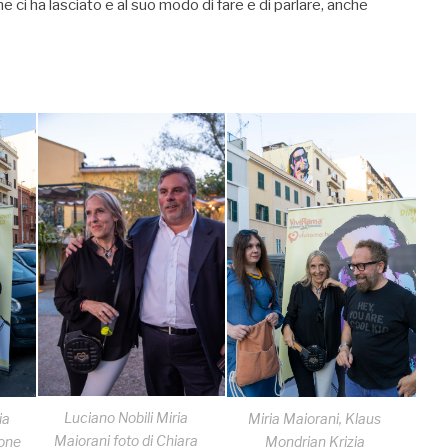
e ci ha lasciato e al suo modo di fare e di parlare, anche
Luciano Nobili Miria
ia
Miria Maiorani, Klaus
Maiorani foto di Chiara
pone
Mondrian Krizia