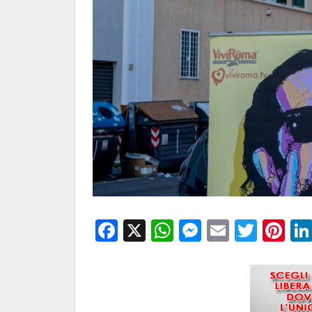
Facebook
X
WhatsApp
Messenge
Email
Twitt
Pi