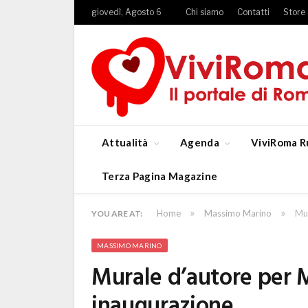
giovedì, Agosto 6
Chi siamo
Contatti
Store
Attualità
Agenda
ViviRoma R
Terza Pagina Magazine
»
»
Home
Massimo Marino
Mur
YOU ARE AT:
MASSIMO MARINO
Murale d’autore per 
inaugurazione