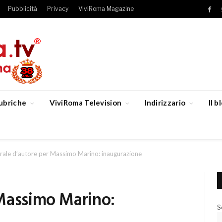
Pubblicità
Privacy
ViviRoma Magazine
Fac
ubriche
ViviRoma Television
Indirizzario
Il 
ale d’autore per Massimo Marino: inaugurazione
Massimo Marino:
S