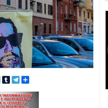
r
er
nterest
LinkedIn
Tumblr
Telegram
Condividi