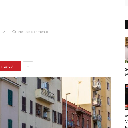
2023
Nessun commento
+
interest
S
M
M
V
R