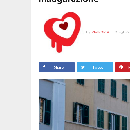
By
VIVIROMA
8 Luglio 
Share
Tweet
P