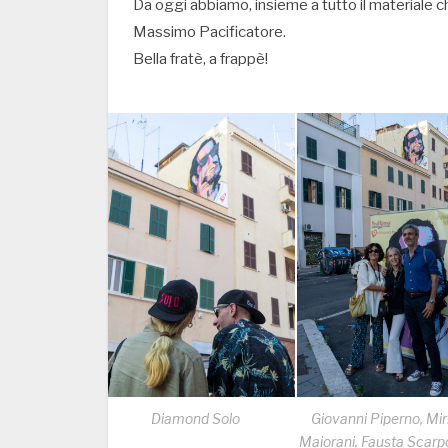
Da oggi abbiamo, insieme a tutto il materiale ch
Massimo Pacificatore.
Bella fratè, a frappè!
Diamond Solo
Giovanni Piperno, Mir
Maiorani, Fausta Scar