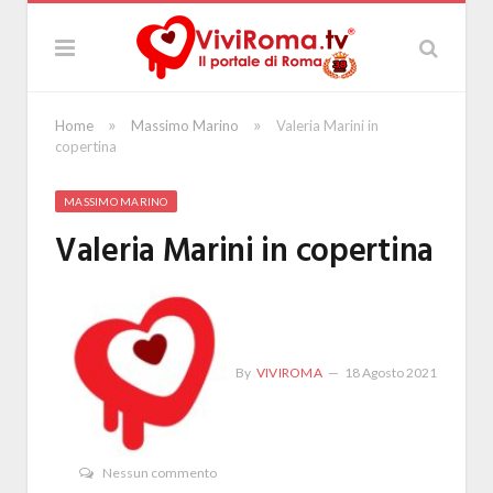
»
»
Home
Massimo Marino
Valeria Marini in
copertina
MASSIMO MARINO
Valeria Marini in copertina
By
VIVIROMA
18 Agosto 2021
Nessun commento