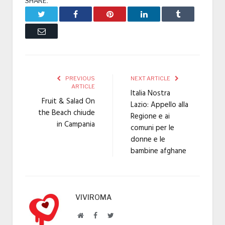
SHARE.
Twitter
Facebook
Pinterest
LinkedIn
Tumblr
Email
PREVIOUS
NEXT ARTICLE
ARTICLE
Italia Nostra
Fruit & Salad On
Lazio: Appello alla
the Beach chiude
Regione e ai
in Campania
comuni per le
donne e le
bambine afghane
VIVIROMA
Website
Facebook
Twitter