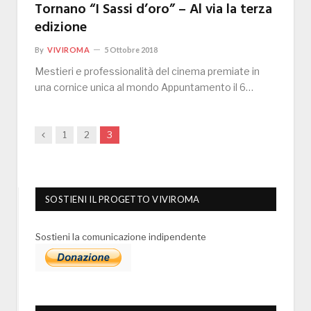
Tornano “I Sassi d’oro” – Al via la terza
edizione
By
VIVIROMA
5 Ottobre 2018
Mestieri e professionalità del cinema premiate in
una cornice unica al mondo Appuntamento il 6…
Previous
1
2
3
SOSTIENI IL PROGETTO VIVIROMA
Sostieni la comunicazione indipendente