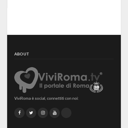
ABOUT
ViviRoma è social, connettiti con noi:
Facebook
Twitter
Instagram
YouTube
TikTok