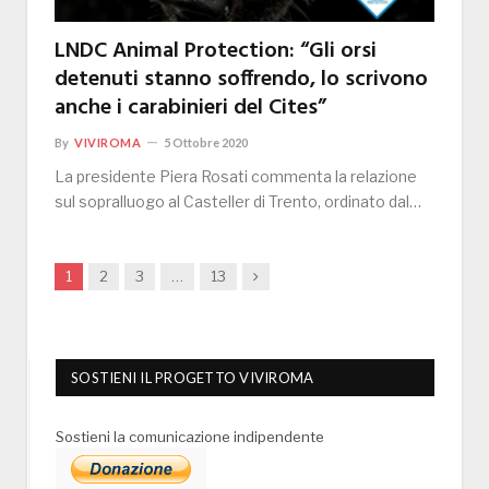
LNDC Animal Protection: “Gli orsi
detenuti stanno soffrendo, lo scrivono
anche i carabinieri del Cites”
By
VIVIROMA
5 Ottobre 2020
La presidente Piera Rosati commenta la relazione
sul sopralluogo al Casteller di Trento, ordinato dal…
Next
1
2
3
…
13
SOSTIENI IL PROGETTO VIVIROMA
Sostieni la comunicazione indipendente