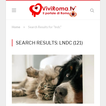
»
Home
Search Results for "lndc"
SEARCH RESULTS: LNDC (121)