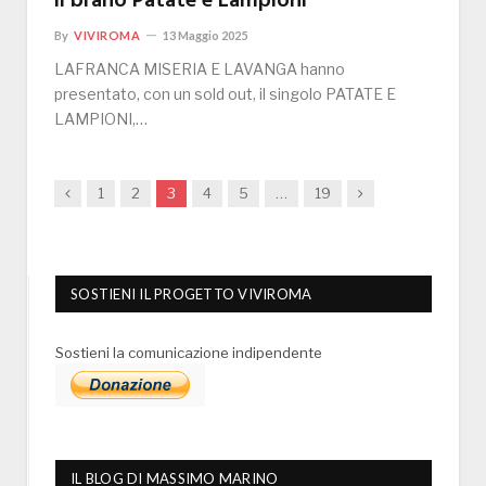
il brano Patate e Lampioni
By
VIVIROMA
13 Maggio 2025
LAFRANCA MISERIA E LAVANGA hanno
presentato, con un sold out, il singolo PATATE E
LAMPIONI,…
Previous
Next
1
2
3
4
5
…
19
SOSTIENI IL PROGETTO VIVIROMA
Sostieni la comunicazione indipendente
IL BLOG DI MASSIMO MARINO