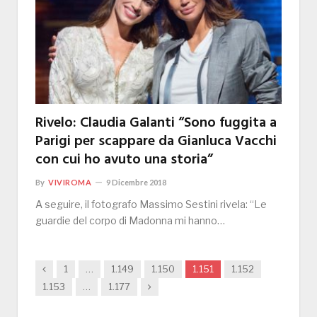
Rivelo: Claudia Galanti “Sono fuggita a
Parigi per scappare da Gianluca Vacchi
con cui ho avuto una storia”
By
VIVIROMA
9 Dicembre 2018
A seguire, il fotografo Massimo Sestini rivela: “Le
guardie del corpo di Madonna mi hanno…
Previous
1
…
1.149
1.150
1.151
1.152
Next
1.153
…
1.177