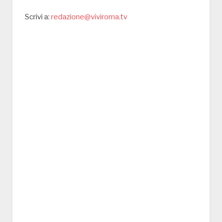
Scrivi a:
redazione@viviroma.tv