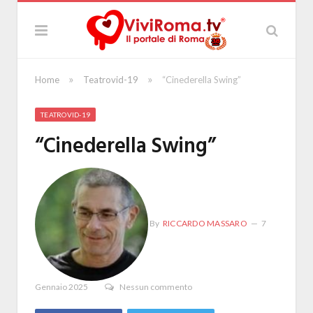
»
»
Home
Teatrovid-19
“Cinederella Swing”
TEATROVID-19
“Cinederella Swing”
By
RICCARDO MASSARO
7
Gennaio 2025
Nessun commento