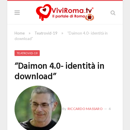
»
»
Home
Teatrovid-19
“Daimon 4.0- identità in
download”
TEATROVID-19
“Daimon 4.0- identità in
download”
By
RICCARDO MASSARO
4