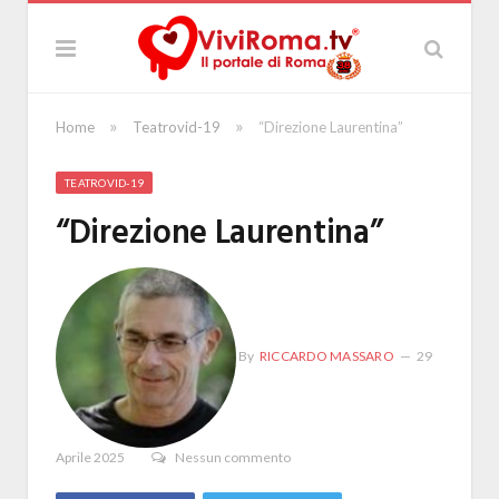
»
»
Home
Teatrovid-19
“Direzione Laurentina”
TEATROVID-19
“Direzione Laurentina”
By
RICCARDO MASSARO
29
Aprile 2025
Nessun commento