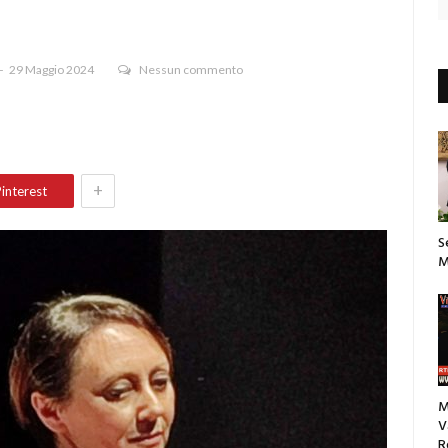
29 Maggio 2024
Nessun commento
+
interest
S
M
M
V
R