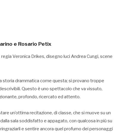
arino e Rosario Petix
o regia Veronica Drikes, disegno luci Andrea Cungi, scene
ensa storia drammatica come questa; si provano troppe
 descrivibili. Questo è uno spettacolo che va vissuto,
zionante, profondo, ricercato ed attento.
stare un’ottima recitazione, di classe, che si muove su un
e dalla sala soddisfatto e appagato, con qualcosa in più su
ri, ringraziarli e sentire ancora quel profumo dei personaggi