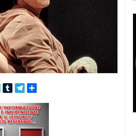
r
er
nterest
LinkedIn
Tumblr
Telegram
Condividi