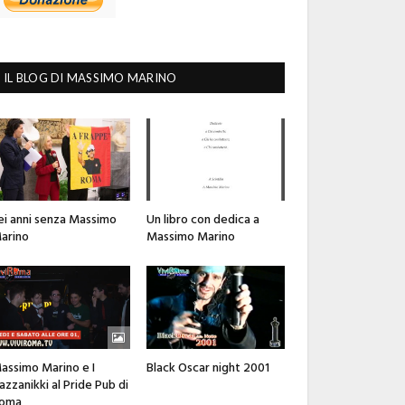
IL BLOG DI MASSIMO MARINO
ei anni senza Massimo
Un libro con dedica a
arino
Massimo Marino
assimo Marino e I
Black Oscar night 2001
azzanikki al Pride Pub di
oma