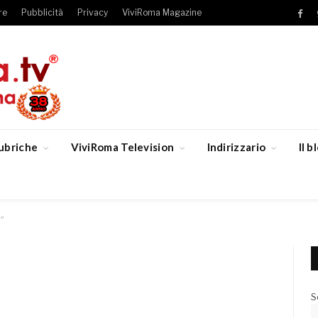
re
Pubblicità
Privacy
ViviRoma Magazine
Fac
ubriche
ViviRoma Television
Indirizzario
Il 
i”
S