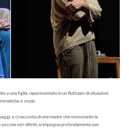
 e una figlia, rappresentato in un fluttuare di situazioni
rammatiche e crude.
saggi, e ci racconta di una madre che nonostante la
le pecche ed i difetti, si impegna profondamente per