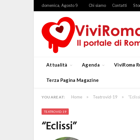
domenica, Agosto 9
Chi siamo
Contatti
Sto
Attualità
Agenda
ViviRoma R
Terza Pagina Magazine
»
»
Home
Teatrovid-19
“Ecliss
YOU ARE AT:
TEATROVID-19
“Eclissi”