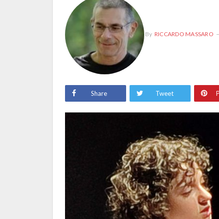
By
RICCARDO MASSARO
Share
Tweet
P