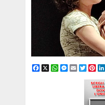
Facebook
X
WhatsApp
Messenge
Email
Twitt
Pi