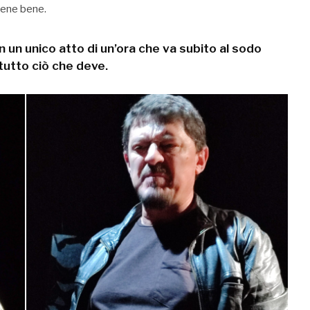
tene bene.
 un unico atto di un’ora che va subito al sodo
tutto ciò che deve.