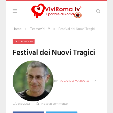
»
»
Home
Teatrovid-19
Festival dei Nuovi Tragici
TEATROVID-19
Festival dei Nuovi Tragici
By
RICCARDO MASSARO
7
Giugno 2022
Nessun commento