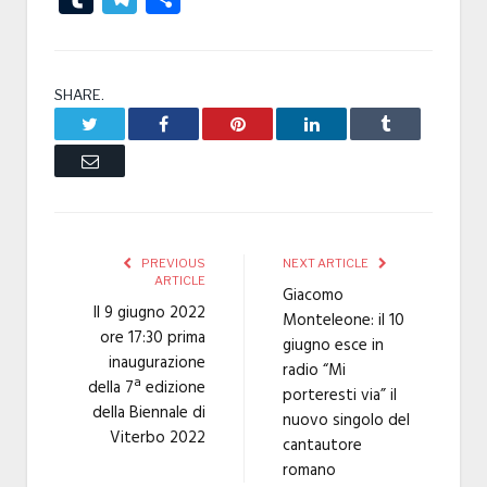
SHARE.
Twitter
Facebook
Pinterest
LinkedIn
Tumblr
Email
PREVIOUS
NEXT ARTICLE
ARTICLE
Giacomo
Il 9 giugno 2022
Monteleone: il 10
ore 17:30 prima
giugno esce in
inaugurazione
radio “Mi
della 7ª edizione
porteresti via” il
della Biennale di
nuovo singolo del
Viterbo 2022
cantautore
romano