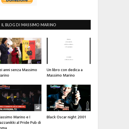
IL BLOG DI MASSIMO MARINO
ei anni senza Massimo
Un libro con dedica a
arino
Massimo Marino
assimo Marino e I
Black Oscar night 2001
azzanikki al Pride Pub di
oma