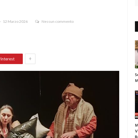
12 Marzo 2026
Nessun commento
+
interest
S
M
M
V
R