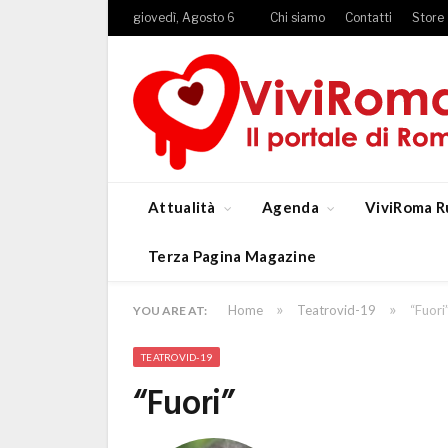
giovedì, Agosto 6
Chi siamo
Contatti
Store
Attualità
Agenda
ViviRoma R
Terza Pagina Magazine
»
»
Home
Teatrovid-19
“Fuori
YOU ARE AT:
TEATROVID-19
“Fuori”