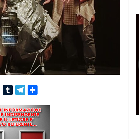
r
er
nterest
LinkedIn
Tumblr
Telegram
Condividi