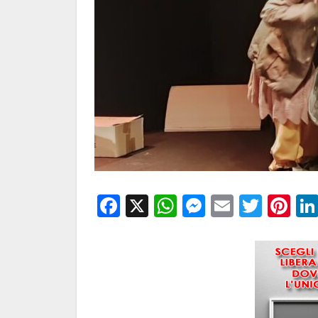
Facebook
X
WhatsApp
Messenge
Email
Twitt
Pi