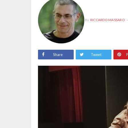
By
RICCARDO MASSARO
Share
Tweet
P