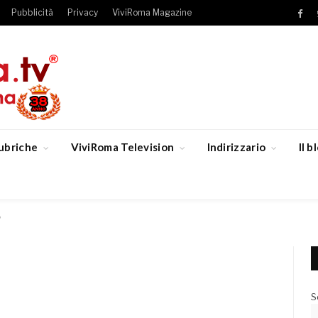
Pubblicità
Privacy
ViviRoma Magazine
Fac
ubriche
ViviRoma Television
Indirizzario
Il 
”
S