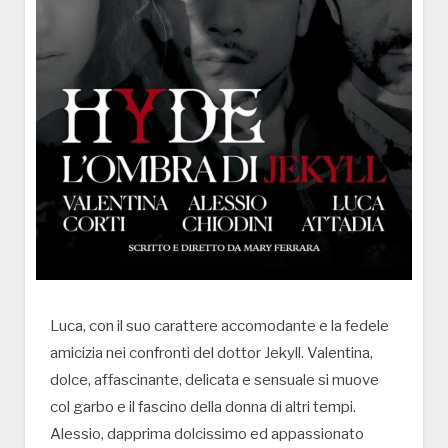
Luca, con il suo carattere accomodante e la fedele
amicizia nei confronti del dottor Jekyll. Valentina,
dolce, affascinante, delicata e sensuale si muove
col garbo e il fascino della donna di altri tempi.
Alessio, dapprima dolcissimo ed appassionato