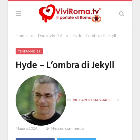
»
»
Home
Teatrovid-19
Hyde – L’ombra di Jekyll
TEATROVID-19
Hyde – L’ombra di Jekyll
By
RICCARDO MASSARO
9
Maggio 2024
Nessun commento