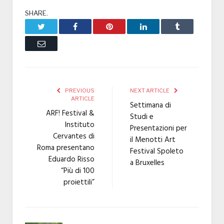
SHARE.
Twitter
Facebook
Pinterest
LinkedIn
Tumblr
Email
PREVIOUS
NEXT ARTICLE
ARTICLE
Settimana di
ARF! Festival &
Studi e
Instituto
Presentazioni per
Cervantes di
il Menotti Art
Roma presentano
Festival Spoleto
Eduardo Risso
a Bruxelles
“Più di 100
proiettili”