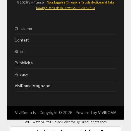
© 2026 ViviRoma.tv -
Nota Legale e Rimozione Rapida (Notice and Take
Down) ai sensi della Direttiva UE 2019/790
Chi siamo
Contatti
Store
Pubblicità
Privacy
ViviRoma Magazine
ViviRoma.tv - Copyright ©
2026
- Powered by
VIVIROMA
WP Twitter Auto Publish
Powered By :
XYZScripts.com