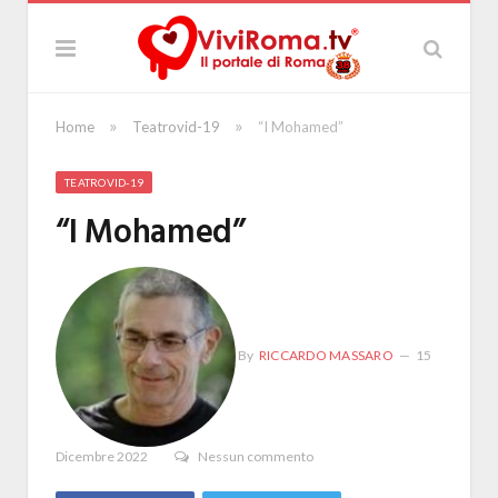
»
»
Home
Teatrovid-19
“I Mohamed”
TEATROVID-19
“I Mohamed”
By
RICCARDO MASSARO
15
Dicembre 2022
Nessun commento