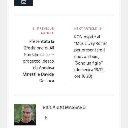
Email
PREVIOUS
NEXT ARTICLE
ARTICLE
RON ospite al
Presentata la
“Music Day Roma”
2°edizione di All
per presentare il
Run Christmas –
nuovo album,
progetto ideato
“Sono un figlio”
da Annalisa
(domenica 18/12
Minetti e Davide
ore 16.30)
De Luca
RICCARDO MASSARO
Facebook