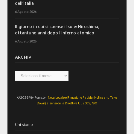
dell’Italia
6 Agosto 2026
Il giorno in cui si spense il sole: Hiroshima,
ottantuno anni dopo l’inferno atomico
6 Agosto 2026
ARCHIVI
Archivi
© 2026 ViviRoma.tv -
Nota Legale e Rimozione Rapida (Notice and Take
Down) ai sensi della Direttiva UE 2019/790
Chi siamo