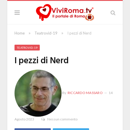
»
»
Home
Teatrovid-19
I pezzi di Nerd
TEATROVID-19
I pezzi di Nerd
By
RICCARDO MASSARO
14
Agosto 2023
Nessun commento