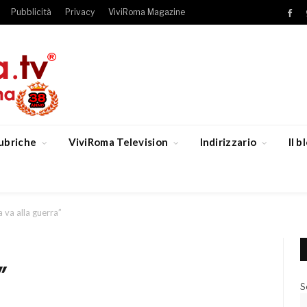
Pubblicità
Privacy
ViviRoma Magazine
Fac
ubriche
ViviRoma Television
Indirizzario
Il 
a va alla guerra”
”
S