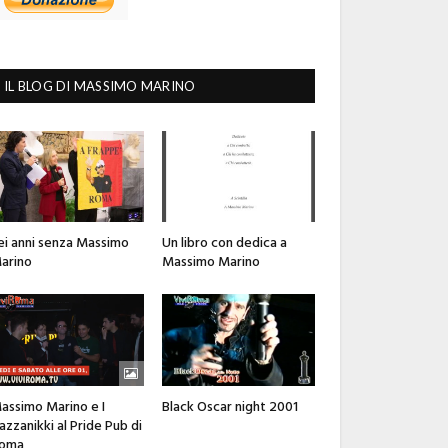
IL BLOG DI MASSIMO MARINO
ei anni senza Massimo
Un libro con dedica a
arino
Massimo Marino
assimo Marino e I
Black Oscar night 2001
azzanikki al Pride Pub di
oma