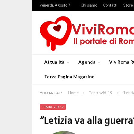
venerdì, Agosto 7
Chi siamo
Contatti
Store
Attualità
Agenda
ViviRoma R
Terza Pagina Magazine
»
»
Home
Teatrovid-19
“Letizi
YOU ARE AT:
TEATROVID-19
“Letizia va alla guerra