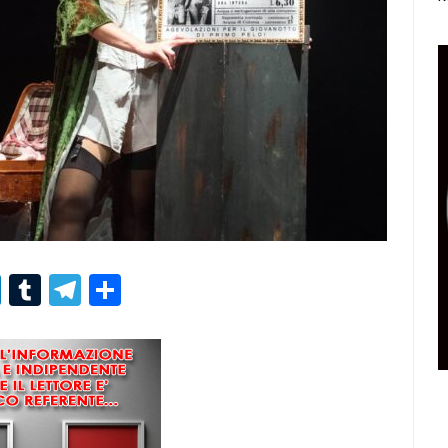
r
er
nterest
LinkedIn
Tumblr
Telegram
Condividi