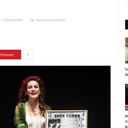
2 Aprile 2026
Nessun commento
+
interest
S
M
M
V
R