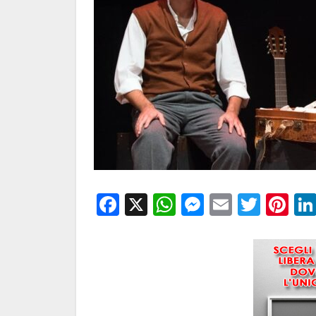
Facebook
X
WhatsApp
Messenge
Email
Twitt
Pi