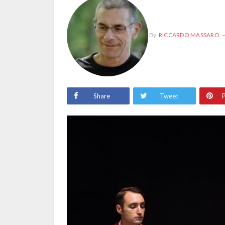
By
RICCARDO MASSARO
Share
Tweet
P