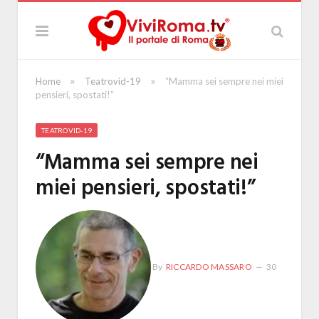
»
»
Home
Teatrovid-19
“Mamma sei sempre nei miei
pensieri, spostati!”
TEATROVID-19
“Mamma sei sempre nei
miei pensieri, spostati!”
By
RICCARDO MASSARO
30