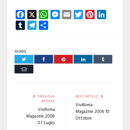
Facebook
X
WhatsApp
Messenger
Email
Twitter
Pintere
Linke
Tumblr
Telegram
Condividi
SHARE.
Twitter
Facebook
Pinterest
LinkedIn
Tumblr
Email
PREVIOUS
NEXT ARTICLE
ARTICLE
ViviRoma
ViviRoma
Magazine 2006 10
Magazine 2006
Ottobre
07 Luglio