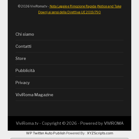
© 2026 ViviRoma.tv -
Nota Legale e Rimozione Rapida (Notice and Take
Down) ai sensi della Direttiva UE 2019/790
Chi siamo
Contatti
Store
Pubblicità
Privacy
ViviRoma Magazine
ViviRoma.tv - Copyright ©
2026
- Powered by
VIVIROMA
WP Twitter Auto Publish
Powered By :
XYZScripts.com