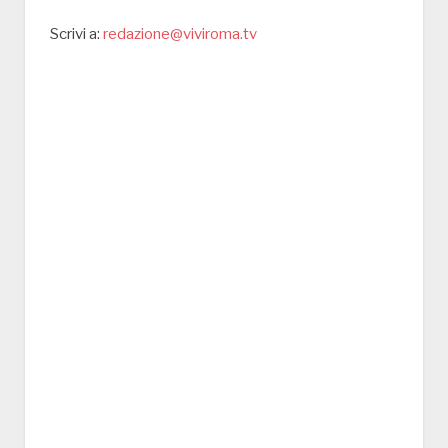
Scrivi a:
redazione@viviroma.tv