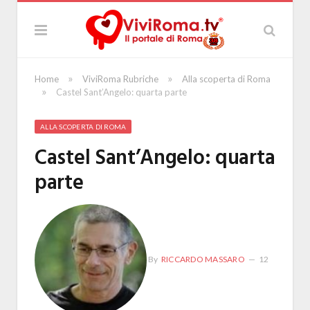
»
»
Home
ViviRoma Rubriche
Alla scoperta di Roma
»
Castel Sant’Angelo: quarta parte
ALLA SCOPERTA DI ROMA
Castel Sant’Angelo: quarta
parte
By
RICCARDO MASSARO
12