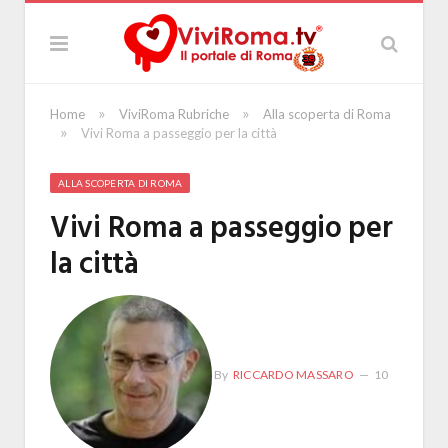
»
»
Home
ViviRoma Rubriche
Alla scoperta di Roma
»
Vivi Roma a passeggio per la città
ALLA SCOPERTA DI ROMA
Vivi Roma a passeggio per
la città
By
RICCARDO MASSARO
10