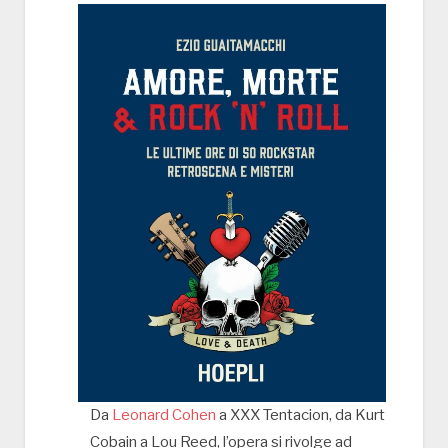
Da
Leonard Cohen
a XXX Tentacion, da Kurt
Cobain a Lou Reed, l’opera si rivolge ad