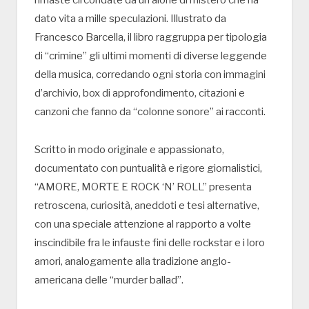
rimaste circondate da un alone di mistero che ha
dato vita a mille speculazioni. Illustrato da
Francesco Barcella, il libro raggruppa per tipologia
di “crimine” gli ultimi momenti di diverse leggende
della musica, corredando ogni storia con immagini
d’archivio, box di approfondimento, citazioni e
canzoni che fanno da “colonne sonore” ai racconti.
Scritto in modo originale e appassionato,
documentato con puntualità e rigore giornalistici,
“AMORE, MORTE E ROCK ‘N’ ROLL” presenta
retroscena, curiosità, aneddoti e tesi alternative,
con una speciale attenzione al rapporto a volte
inscindibile fra le infauste fini delle rockstar e i loro
amori, analogamente alla tradizione anglo-
americana delle “murder ballad”.