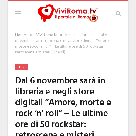
»
»
»
Home
ViviRoma Rubriche
Libri
Dal 6
novembre sarà in libreria e negli store digitali “Amore,
morte e rock ‘n’ roll” – Le ultime ore di 50 rockstar:
retroscena e misteri (Hoepli)
LIBRI
Dal 6 novembre sarà in
libreria e negli store
digitali “Amore, morte e
rock ‘n’ roll” – Le ultime
ore di 50 rockstar:
retroscena e misteri