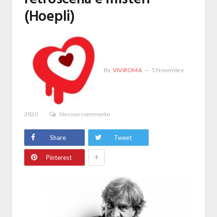
(Hoepli)
By
VIVIROMA
5 Novembre
2020
Nessun commento
Share
Tweet
+
Pinterest