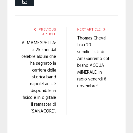
Email
PREVIOUS
NEXT ARTICLE
ARTICLE
Thomas Cheval
ALMAMEGRETTA:
tra i 20
a 25 anni dal
semifinalisti di
celebre album che
AmaSanremo col
ha segnato la
brano ACQUA
carriera della
MINERALE, in
storica band
radio venerdi 6
napoletana, è
novembre!
disponibile in
fisico e in digitale
il remaster di
“SANACORE”.