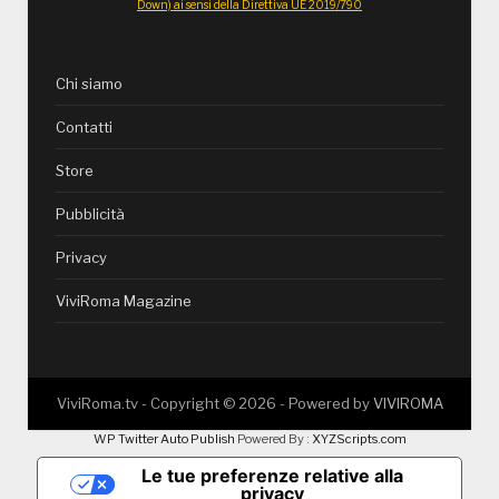
Down) ai sensi della Direttiva UE 2019/790
Chi siamo
Contatti
Store
Pubblicità
Privacy
ViviRoma Magazine
ViviRoma.tv - Copyright ©
2026
- Powered by
VIVIROMA
WP Twitter Auto Publish
Powered By :
XYZScripts.com
Le tue preferenze relative alla
privacy