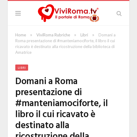
»
»
»
Home
ViviRoma Rubriche
Libri
Domani a
Roma presentazione di #manteniamociforte, il libro il cui
ricavato è destinato alla ricostruzione della biblioteca di
Amatrice
LIBRI
Domani a Roma
presentazione di
#manteniamociforte, il
libro il cui ricavato è
destinato alla
ricostruzione della