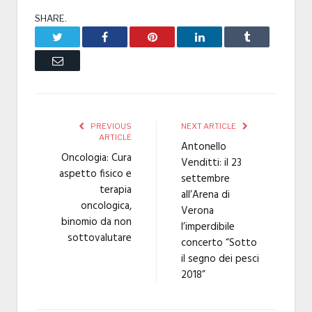
SHARE.
Twitter
Facebook
Pinterest
LinkedIn
Tumblr
Email
PREVIOUS
NEXT ARTICLE
ARTICLE
Antonello
Oncologia: Cura
Venditti: il 23
aspetto fisico e
settembre
terapia
all’Arena di
oncologica,
Verona
binomio da non
l’imperdibile
sottovalutare
concerto “Sotto
il segno dei pesci
2018”