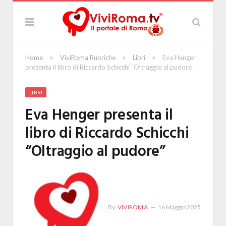
»
»
»
Home
ViviRoma Rubriche
Libri
Eva Henger
presenta il libro di Riccardo Schicchi “Oltraggio al pudore”
LIBRI
Eva Henger presenta il
libro di Riccardo Schicchi
“Oltraggio al pudore”
By
VIVIROMA
16 Maggio 2025