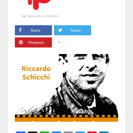
Nessun commento
Share
Tweet
+
Pinterest