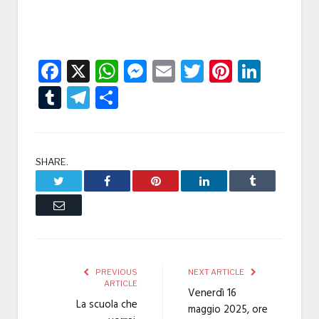
Facebook
X
WhatsApp
Messenger
Email
Twitter
Pintere
Linke
Tumblr
Telegram
Condividi
SHARE.
Twitter
Facebook
Pinterest
LinkedIn
Tumblr
Email
PREVIOUS
NEXT ARTICLE
ARTICLE
Venerdì 16
La scuola che
maggio 2025, ore