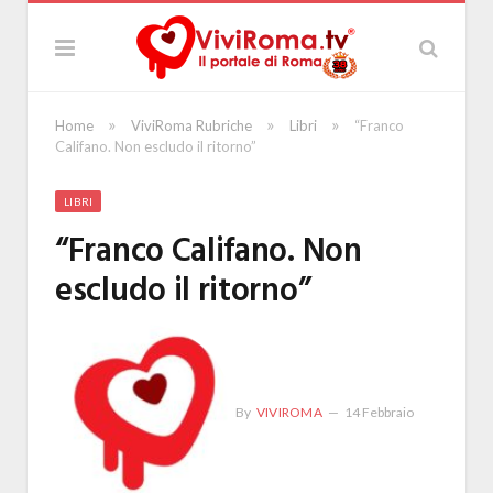
»
»
»
Home
ViviRoma Rubriche
Libri
“Franco
Califano. Non escludo il ritorno”
LIBRI
“Franco Califano. Non
escludo il ritorno”
By
VIVIROMA
14 Febbraio