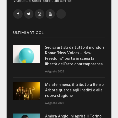
ViviRoma è social, connettiti con noi:
Facebook
Twitter
Instagram
YouTube
TikTok
ULTIMI ARTICOLI
Sedici artisti da tutto il mondo a
Roma: “New Voices – New
Freedoms” porta in scena la
libertà dell’arte contemporanea
6 Agosto 2026
Malafemmena, il tributo a Renzo
Arbore guarda agli inediti e alla
nuova stagione
6 Agosto 2026
Ambra Angiolini aprirà il Torino