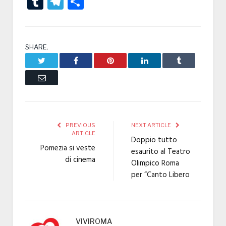
Tumblr
Telegram
Condividi
SHARE.
Twitter
Facebook
Pinterest
LinkedIn
Tumblr
Email
PREVIOUS
NEXT ARTICLE
ARTICLE
Doppio tutto
Pomezia si veste
esaurito al Teatro
di cinema
Olimpico Roma
per “Canto Libero
VIVIROMA