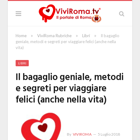
»
»
»
Home
ViviRoma Rubriche
Libri
Il bagaglio
geniale, metodi e segreti per viaggiare felici (anche nella
vita)
LIBRI
Il bagaglio geniale, metodi
e segreti per viaggiare
felici (anche nella vita)
By
VIVIROMA
5 Luglio 2018