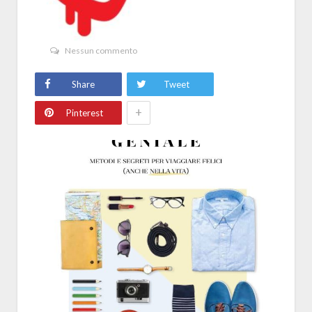
Nessun commento
Share
Tweet
+
Pinterest